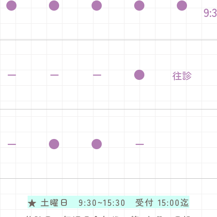
●
●
●
●
●
9:
ー
ー
ー
●
往診
ー
●
●
ー
★ 土曜日 9:30~15:30 受付 15:00迄