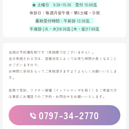
★ 土曜日 9:30~15:30 受付 15:00迄
休診日：毎週月金午後・第5土曜・日祝
最終受付時間：午前診 12:30迄
午後診 [火・水]18:30迄 [木・金]17:00迄
当院は予約優先制です（来院順ではございません）。
当日来院される方は、混雑状況によっては待ち時間が長くなること
がございますので、
お時間に余裕をもってご来院頂きますようよろしくお願いいたしま
す。
発熱で受診、ワクチン接種（インフルエンザを除く）をご希望の方
は
事前にお電話でのご予約・お問合せをお願いいたします。
0797-34-2770