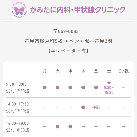
〒659-0093
芦屋市船戸町5-5 エベンエゼル芦屋3階
【エレベーター有】
月
火
水
木
金
土
日/祝
★
9:30~13:00
●
●
●
●
●
9:30~
ー
受付12:30迄
15:30
14:00~17:30
ー
ー
ー
●
往診
ー
ー
受付17:00迄
16:00~19:00
ー
●
●
ー
ー
ー
ー
受付18:30迄