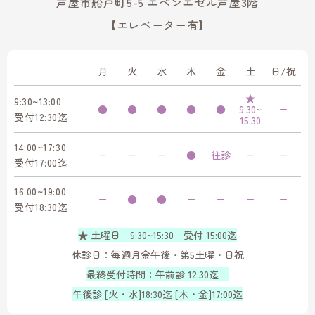
芦屋市船戸町5-5 エベンエゼル芦屋3階
【エレベーター有】
月
火
水
木
金
土
日/祝
★
9:30~13:00
●
●
●
●
●
9:30~
ー
受付12:30迄
15:30
14:00~17:30
ー
ー
ー
●
往診
ー
ー
受付17:00迄
16:00~19:00
ー
●
●
ー
ー
ー
ー
受付18:30迄
★ 土曜日 9:30~15:30 受付 15:00迄
休診日：毎週月金午後・第5土曜・日祝
最終受付時間：午前診 12:30迄
午後診 [火・水]18:30迄 [木・金]17:00迄