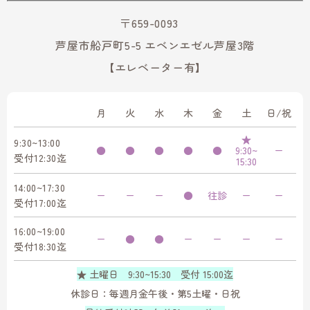
〒659-0093
芦屋市船戸町5-5 エベンエゼル芦屋3階
【エレベーター有】
月
火
水
木
金
土
日/祝
★
9:30~13:00
●
●
●
●
●
9:30~
ー
受付12:30迄
15:30
14:00~17:30
ー
ー
ー
●
往診
ー
ー
受付17:00迄
16:00~19:00
ー
●
●
ー
ー
ー
ー
受付18:30迄
★ 土曜日 9:30~15:30 受付 15:00迄
休診日：毎週月金午後・第5土曜・日祝